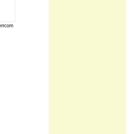
errcom
2