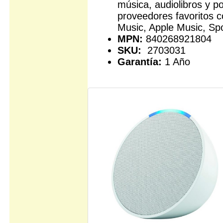
música, audiolibros y p
proveedores favoritos
Music, Apple Music, Spo
MPN:
840268921804
SKU:
2703031
Garantía:
1 Año