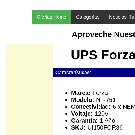
Ofertas Home
Categorías
Noticias, Tu
Aproveche Nuest
UPS Forza
Características:
Marca:
Forza
Modelo:
NT-751
Conectividad:
6 x NEM
Voltaje:
120V
Garantía:
1 Año
SKU:
UI150FOR36