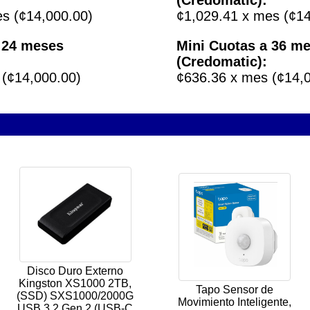
s (¢14,000.00)
¢1,029.41 x mes (¢14
 24 meses
Mini Cuotas a 36 m
(Credomatic):
 (¢14,000.00)
¢636.36 x mes (¢14,
Disco Duro Externo
Kingston XS1000 2TB,
Tapo Sensor de
(SSD) SXS1000/2000G
Movimiento Inteligente,
USB 3.2 Gen 2 (USB-C