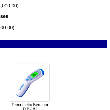
,000.00)
eses
000.00)
Termometro Berrcom
JXB-182