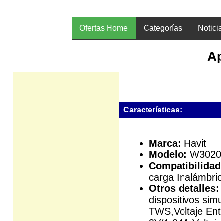
Ofertas Home
Categorías
Notici
Ap
Características:
Marca:
Havit
Modelo:
W3020
Compatibilidad
carga Inalámbri
Otros detalles:
dispositivos sim
TWS,Voltaje Ent