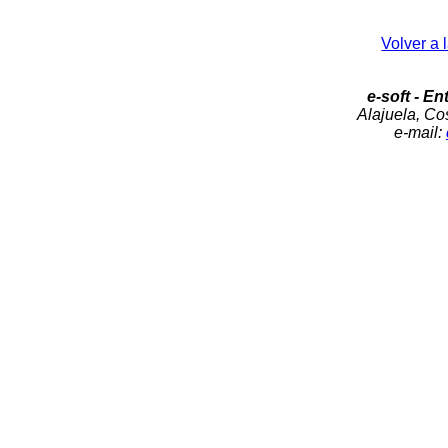
Volver a 
e-soft - En
Alajuela, Cos
e-mail: